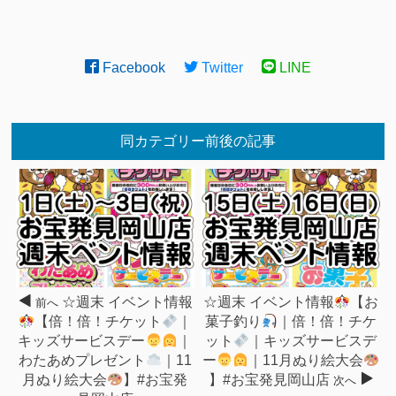
Facebook
Twitter
LINE
同カテゴリー前後の記事
☆週末 イベント情報
☆週末 イベント情報
【お
前へ
【倍！倍！チケット
｜
菓子釣り
｜倍！倍！チケ
キッズサービスデー
｜
ット
｜キッズサービスデ
わたあめプレゼント
｜11
ー
｜11月ぬり絵大会
月ぬり絵大会
】#お宝発
】#お宝発見岡山店
次へ