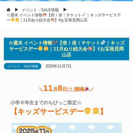
イベント・SALE情報
☆週末 イベント情報
【倍！倍！チケット
｜キッズサービスデ
ー
｜11月ぬり絵大会
】#お宝発見岡山店
☆週末 イベント情報
【倍！倍！チケット
｜キッズ
サービスデー
｜11月ぬり絵大会
】#お宝発見岡
山店
2025年11月7日
イベント・SALE情報
11
8
＼
月
日
(土)
開催
／
小学６年生までのちびっこ限定☆
【キッズサービスデー
】