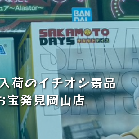
日入荷のイチオシ景品
お宝発見岡山店