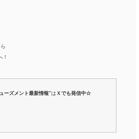
なら
へ！
ミューズメント最新情報”
は
Ｘ
でも発信中☆