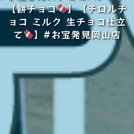
【餅チョコ
】【チロルチ
ョコ ミルク 生チョコ仕立
て
】#お宝発見岡山店