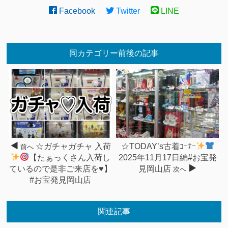
Facebook
Twitter
LINE
同カテゴリー前後の記事
☆ガチャガチャ 入荷
☆TODAY’s古着ｺｰﾅｰ
前へ
【たぁっくさん入荷し
2025年11月17日編#お宝発
ているので是非ご来店を
♥
】
見岡山店
次へ
#お宝発見岡山店
関連記事