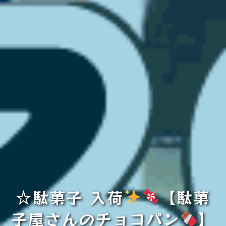
☆駄菓子 入荷
【駄菓
子屋さんのチョコパン
】