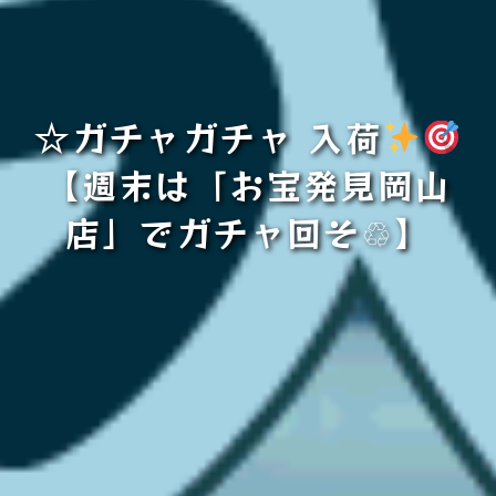
☆ガチャガチャ 入荷
【週末は「お宝発見岡山
店」でガチャ回そ♲】