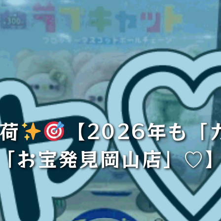
入荷
【2026年も
「お宝発見岡山店」♡