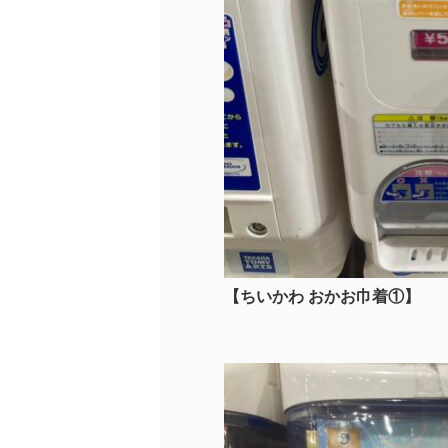
【ちいかわ おかお巾着①】