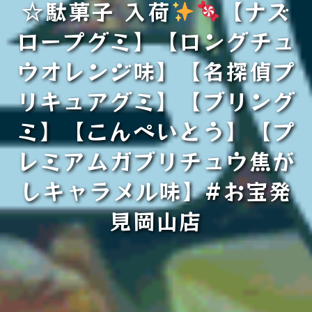
☆駄菓子 入荷
【ナズ
ロープグミ】【ロングチュ
ウオレンジ味】【名探偵プ
リキュアグミ】【ブリング
ミ】【こんぺいとう】【プ
レミアムガブリチュウ焦が
しキャラメル味】#お宝発
見岡山店