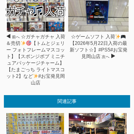
☆ガチャガチャ 入荷
☆ゲームソフト 入荷
前へ
＆売切
【トムとジェリ
【2026年5月22日入荷の最
ー フォトフレームマスコッ
新ソフト☆】#PS5#お宝発
ト】【スポンジボブ ミニチ
見岡山店
次へ
ュアパッケージチャーム】
【たまごっち ライトマスコ
ット2】など
#お宝発見岡
山店
関連記事