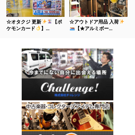
☆オタクジ 更新
【ポ
☆アウトドア用品 入荷
ケモンカード
】...
【★アルミボー...