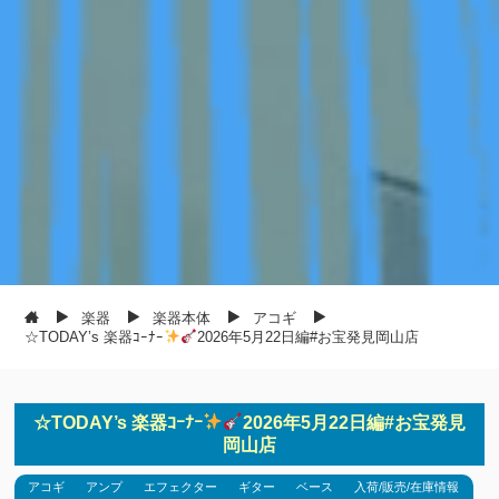
楽器
楽器本体
アコギ
☆TODAY’s 楽器ｺｰﾅｰ
2026年5月22日編#お宝発見岡山店
☆TODAY’s 楽器ｺｰﾅｰ
2026年5月22日編#お宝発見
岡山店
アコギ
アンプ
エフェクター
ギター
ベース
入荷/販売/在庫情報