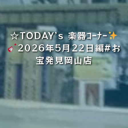
☆TODAY’s 楽器ｺｰﾅｰ
2026年5月22日編#お
宝発見岡山店