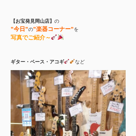
【お宝発見岡山店】
の
”今日”
”
楽器コーナー
”
の
を
写真でご紹介～
ギター・ベース・
アコギ
など