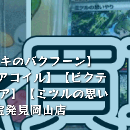
キのバクフーン】
アコイル】【ビクテ
ィア】【ミツルの思い
宝発見岡山店