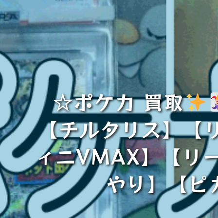
☆ポケカ 買取
【チルタリス】【
ィニVMAX】【リ
やり】【ピ