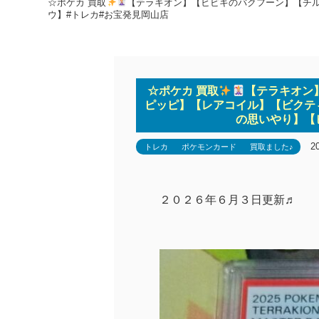
☆ポケカ 買取
【テラキオン】【ヒビキのバクフーン】【チル
ウ】#トレカ#お宝発見岡山店
☆ポケカ 買取
【テラキオン
ピッピ】【レアコイル】【ビクティ
の思いやり】【
2
トレカ
ポケモンカード
買取ました♪
２０２６年６月３
日更新♬