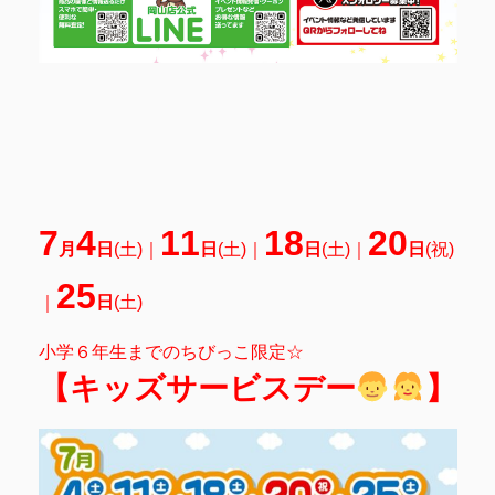
7
4
11
18
20
月
日
(土
)｜
日
(土)｜
日
(土)｜
日
(祝)
25
｜
日
(土)
小学６年生までのちびっこ限定☆
【キッズサービスデー
】