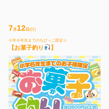
7
12
月
日
(日)
小学６年生までのちびっこ限定☆
【お菓子釣り
】