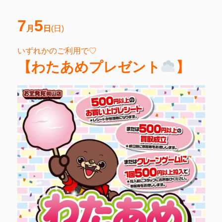
7
5
月
日
(日)
いずれかのご利用で♡
【
わたあめプレゼント
】