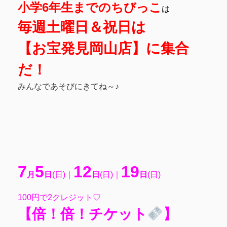
小学6年生までのちびっこ
は
毎週土曜日＆祝日は
【お宝発見岡山店】に集合
だ！
みんなであそびにきてね～♪
7
5
12
19
月
日
(日
)｜
日
(日
)｜
日
(日)
100円で2クレジット♡
【倍！倍！チケット
】