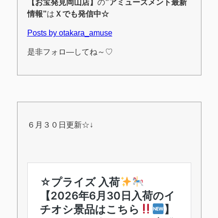
【お宝発見岡山店】
の
”アミューズメント最新
情報”
は
Ｘ
でも発信中☆
Posts by otakara_amuse
是非フォロ―してね～♡
６月３０日更新☆↓