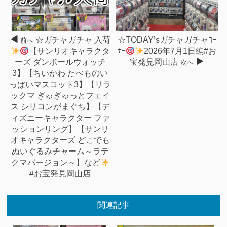
☆ガチャガチャ 入荷
☆TODAY’sガチャガチャｺｰ
前へ
【サンリオキャラクタ
ﾅｰ
2026年7月1日編#お
ーズ ダンボールウォッチ
宝発見岡山店
次へ
3】【ちいかわ たべものい
っぱいマスコット3】【リラ
ックマ ぎゅぎゅっとフェイ
ス シリコンがまぐち】【デ
ィズニーキャラクター ファ
ッションリング】【サンリ
オキャラクターズ どこでも
ぬいぐるみチャーム～ラテ
クマバージョン～】など
#お宝発見岡山店
関連記事