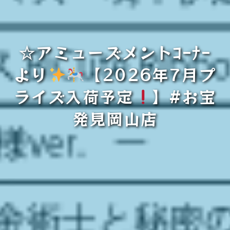
☆アミューズメントｺｰﾅｰ
より
【2026年7月プ
ライズ入荷予定
】#お宝
発見岡山店