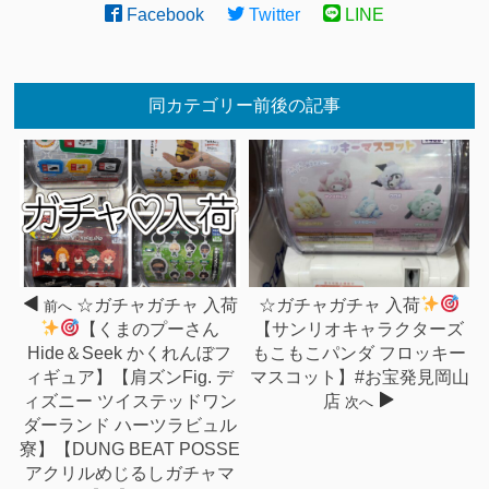
Facebook
Twitter
LINE
同カテゴリー前後の記事
☆ガチャガチャ 入荷
☆ガチャガチャ 入荷
前へ
【くまのプーさん
【サンリオキャラクターズ
Hide＆Seek かくれんぼフ
もこもこパンダ フロッキー
ィギュア】【肩ズンFig. デ
マスコット】#お宝発見岡山
ィズニー ツイステッドワン
店
次へ
ダーランド ハーツラビュル
寮】【DUNG BEAT POSSE
アクリルめじるしガチャマ