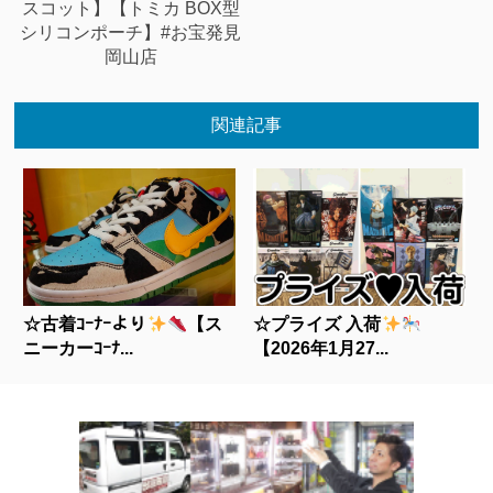
スコット】【トミカ BOX型
シリコンポーチ】#お宝発見
岡山店
関連記事
☆古着ｺｰﾅｰより
【ス
☆プライズ 入荷
ニーカーｺｰﾅ...
【2026年1月27...