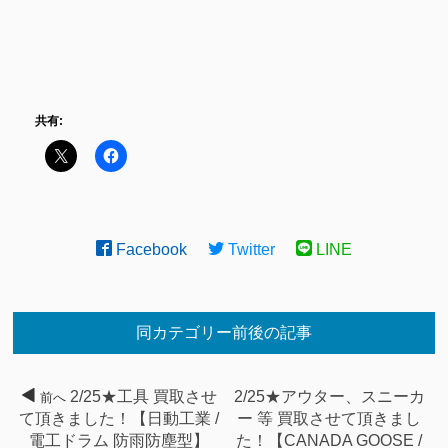
共有:
Facebook
Twitter
LINE
同カテゴリー前後の記事
2/25★工具 買取させ
2/25★アウター、スニーカ
前へ
て頂きました！【日動工業 /
ー 等 買取させて頂きまし
電工ドラム 防雨防塵型】
た！【CANADA GOOSE /