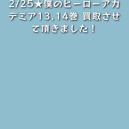
2/25★僕のヒーローアカ
デミア13,14巻 買取させ
て頂きました！