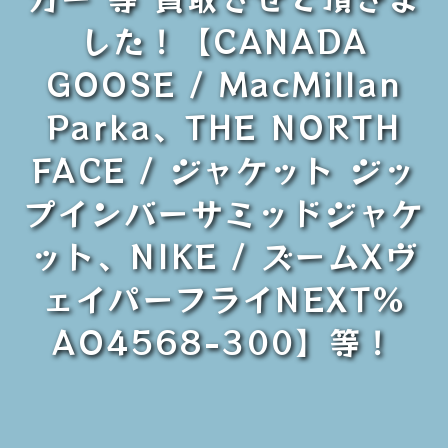
した！【CANADA
GOOSE / MacMillan
Parka、THE NORTH
FACE / ジャケット ジッ
プインバーサミッドジャケ
ット、NIKE / ズームXヴ
ェイパーフライNEXT%
AO4568-300】等！