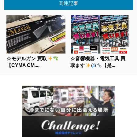
関連記事
☆モデルガン 買取
☆音響機器・電気工具 買
【CYMA CM....
取ます
【是...