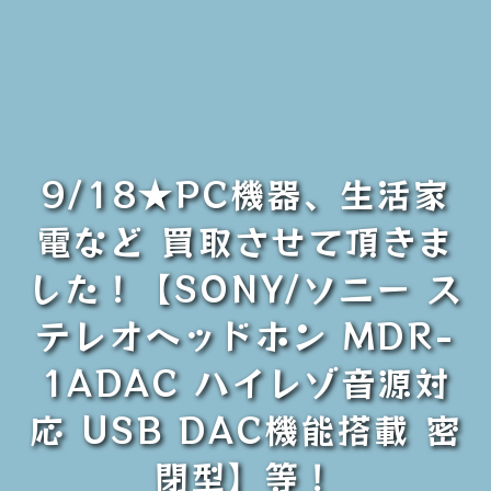
9/18★PC機器、生活家
電など 買取させて頂きま
した！【SONY/ソニー ス
テレオヘッドホン MDR-
1ADAC ハイレゾ音源対
応 USB DAC機能搭載 密
閉型】等！