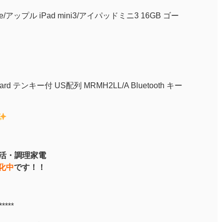
le/アップル iPad mini3/アイパッドミニ3 16GB ゴー
oard テンキー付 US配列 MRMH2LL/A Bluetooth キー
生活・調理家電
化中
です！！
*****