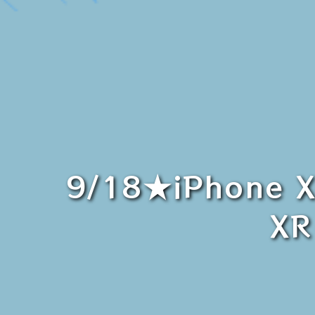
9/18★iPhon
XR