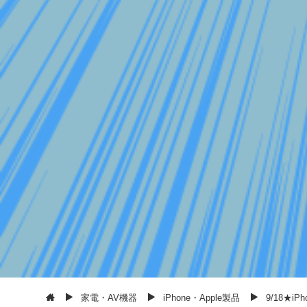
家電・AV機器
iPhone・Apple製品
9/18★i