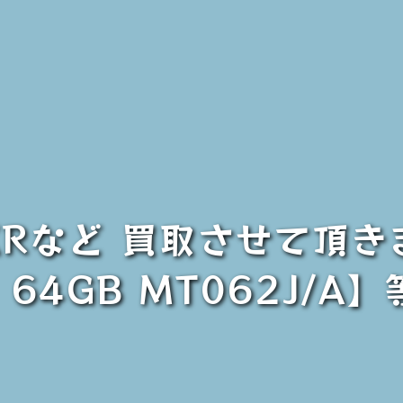
e XRなど 買取させて頂き
 64GB MT062J/A