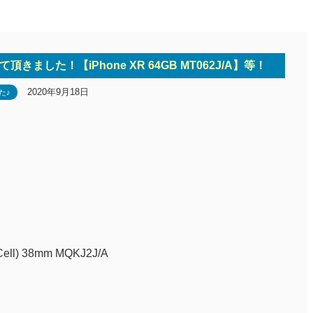
せて頂きました！【iPhone XR 64GB MT062J/A】等！
2020年9月18日
た♪
Cell) 38mm MQKJ2J/A