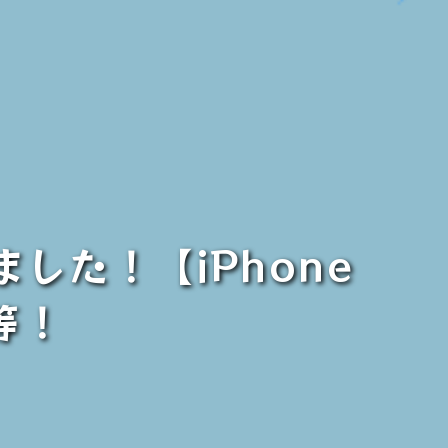
ました！【iPhone
】等！