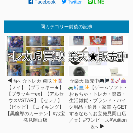
Facebook
Twitter
LINE
同カテゴリー前後の記事
☆トレカ 買取
☆楽天 販売中
前へ
【メイ】【ブラッキー★】
【ゲームソフト・
【ブラッキーex】【アルセ
おもちゃ・トレカ・楽器・
ウスVSTAR】【セレナ】
生活雑貨・ブランド・バイ
【ピッピ】【コイキング】
ク用品・釣具・家電 をGET
【黒魔導のカーテン】#お宝
するなら＼お宝発見岡山店
発見岡山店
／☆】#ワンピース#Vuitton
次へ