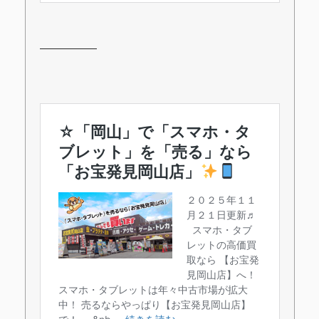
―――――