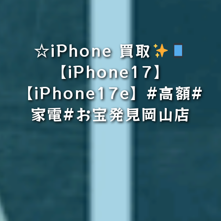
☆iPhone 買取
【iPhone17】
【iPhone17e】#高額#
家電#お宝発見岡山店