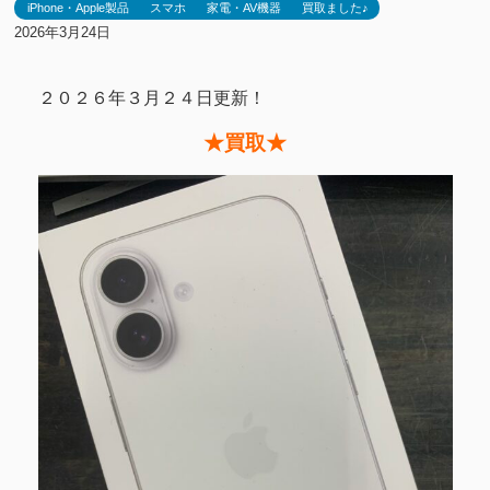
iPhone・Apple製品
スマホ
家電・AV機器
買取ました♪
2026年3月24日
２０２６年３月２４日更新！
★買取★