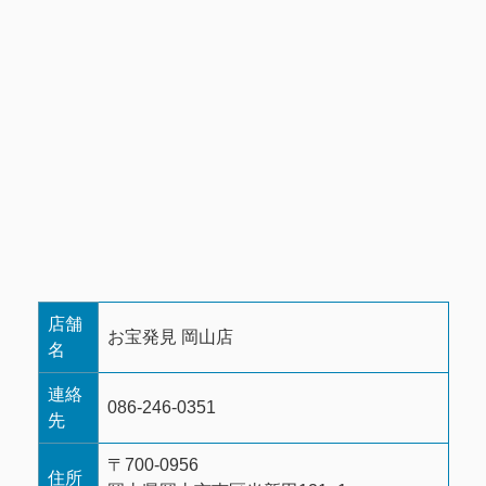
店舗
お宝発見 岡山店
名
連絡
086-246-0351
先
〒700-0956
住所