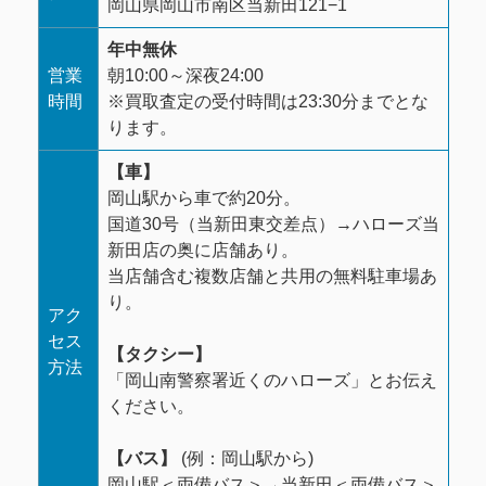
岡山県岡山市南区当新田121−1
年中無休
営業
朝10:00～深夜24:00
時間
※買取査定の受付時間は23:30分までとな
ります。
【車】
岡山駅から車で約20分。
国道30号（当新田東交差点）→ハローズ当
新田店の奥に店舗あり。
当店舗含む複数店舗と共用の無料駐車場あ
り。
アク
セス
【タクシー】
方法
「岡山南警察署近くのハローズ」とお伝え
ください。
【バス】
(例：岡山駅から)
岡山駅
＜両備バス＞
→当新田
＜両備バス＞